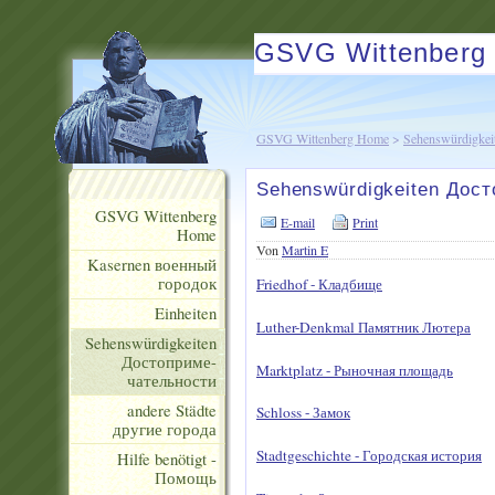
GSVG Wittenberg
GSVG Wittenberg Home
>
Sehenswürdigkei
Sehenswürdigkeiten Дос
GSVG Wittenberg
E-mail
Print
Home
Von
Martin E
Kasernen военный
городок
Friedhof - Кладбище
Einheiten
Luther-Denkmal Памятник Лютера
Sehenswürdigkeiten
Достоприме-
Marktplatz - Рыночная площадь
чательности
andere Städte
Schloss - Замок
другие города
Stadtgeschichte - Городская история
Hilfe benötigt -
Помощь