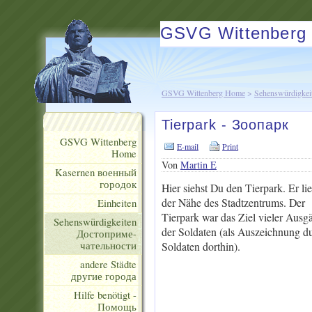
GSVG Wittenberg
GSVG Wittenberg Home
>
Sehenswürdigkei
Tierpark - Зоопарк
GSVG Wittenberg
E-mail
Print
Home
Von
Martin E
Kasernen военный
городок
Hier siehst Du den Tierpark. Er lie
der Nähe des Stadtzentrums. Der
Einheiten
Tierpark war das Ziel vieler Ausg
Sehenswürdigkeiten
der Soldaten (als Auszeichnung du
Достоприме-
чательности
Soldaten dorthin).
andere Städte
другие города
Hilfe benötigt -
Помощь