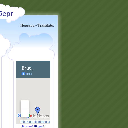
берг
Перевод - Translate:
Больше! Bigger!