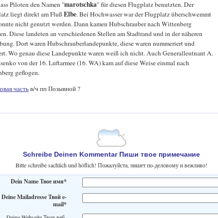
marotschka
dass Piloten den Namen "
" für diesen Flugplatz benutzten. Der
Elbe
atz liegt direkt am Fluß
. Bei Hochwasser war der Flugplatz überschwemmt
onnte nicht genutzt werden. Dann kamen Hubschrauber nach Wittenberg
en. Diese landeten an verschiedenen Stellen am Stadtrand und in der näheren
ung. Dort waren Hubschrauberlandepunkte, diese waren nummeriert und
ert. Wo genau diese Landepunkte waren weiß ich nicht. Auch Generalleutnant A.
asenko von der 16. Luftarmee (16. WA) kam auf diese Weise einmal nach
nberg geflogen.
овая часть
в/ч пп Позывной ?
Schreibe Deinen Kommentar Пиши твое примечание
Bitte schreibe sachlich und höflich! Пожалуйста, пишет по-деловому и вежливо!
Dein Name Твое имя*
Deine Mailadresse Твой e-
mail*
Deine Webseite Твоя веб-