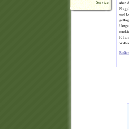
Service
aber, 
Flugpl
und k
geflog
Umgeb
marki
F. Tar
Witte
Войск