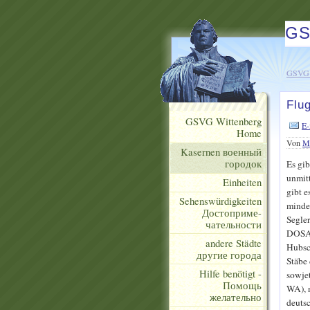
GS
GSVG 
Flug
GSVG Wittenberg
E-
Home
Von
Ma
Kasernen военный
городок
Es gib
unmit
Einheiten
gibt e
Sehenswürdigkeiten
mindes
Достоприме-
Segler
чательности
DOSAA
andere Städte
Hubsc
другие города
Stäbe 
Hilfe benötigt -
sowjet
Помощь
WA), 
желательно
deutsc