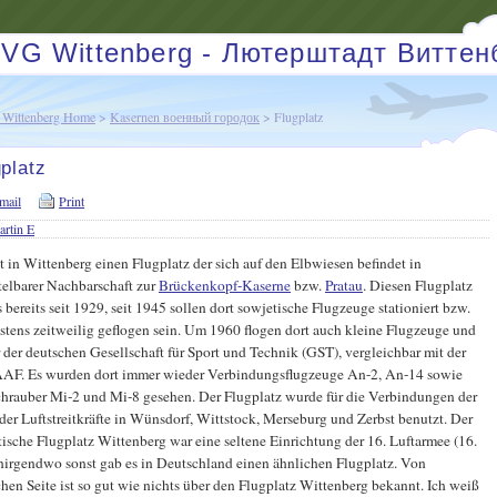
VG Wittenberg - Лютерштадт Виттен
Wittenberg Home
>
Kasernen военный городок
> Flugplatz
platz
mail
Print
rtin E
t in Wittenberg einen Flugplatz der sich auf den Elbwiesen befindet in
telbarer Nachbarschaft zur
Brückenkopf-Kaserne
bzw.
Pratau
. Diesen Flugplatz
s bereits seit 1929, seit 1945 sollen dort sowjetische Flugzeuge stationiert bzw.
tens zeitweilig geflogen sein. Um 1960 flogen dort auch kleine Flugzeuge und
 der deutschen Gesellschaft für Sport und Technik (GST), vergleichbar mit der
F. Es wurden dort immer wieder Verbindungsflugzeuge An-2, An-14 sowie
hrauber Mi-2 und Mi-8 gesehen. Der Flugplatz wurde für die Verbindungen der
der Luftstreitkräfte in Wünsdorf, Wittstock, Merseburg und Zerbst benutzt. Der
ische Flugplatz Wittenberg war eine seltene Einrichtung der 16. Luftarmee (16.
nirgendwo sonst gab es in Deutschland einen ähnlichen Flugplatz. Von
hen Seite ist so gut wie nichts über den Flugplatz Wittenberg bekannt. Ich weiß