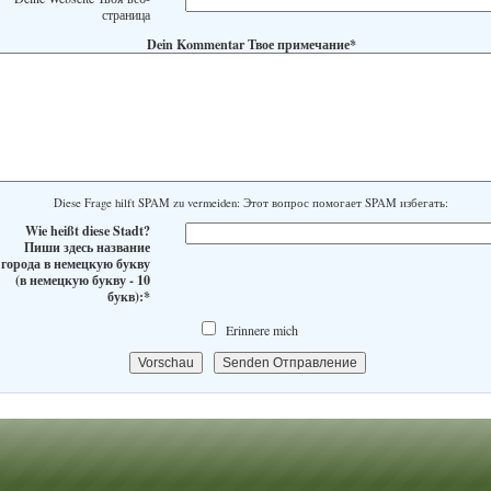
страница
Dein Kommentar Твое примечание*
Diese Frage hilft SPAM zu vermeiden: Этот вопрос помогает SPAM избегать:
Wie heißt diese Stadt?
Пиши здесь название
города в немецкую букву
(в немецкую букву - 10
букв):*
Erinnere mich