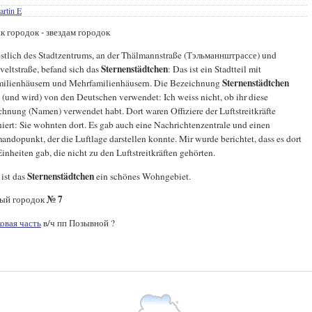
rtin E
к городок - звездам городок
stlich des Stadtzentrums, an der Thälmannstraße (Тэльманнштрассе) und
Sternenstädtchen
eltstraße, befand sich das
: Das ist ein Stadtteil mit
Sternenstädtchen
milienhäusern und Mehrfamilienhäusern. Die Bezeichnung
(und wird) von den Deutschen verwendet: Ich weiss nicht, ob ihr diese
hnung (Namen) verwendet habt. Dort waren Offiziere der Luftstreitkräfte
niert: Sie wohnten dort. Es gab auch eine Nachrichtenzentrale und einen
dopunkt, der die Luftlage darstellen konnte. Mir wurde berichtet, dass es dort
inheiten gab, die nicht zu den Luftstreitkräften gehörten.
Sternenstädtchen
ist das
ein schönes Wohngebiet.
№ 7
ый городок
овая часть
в/ч пп Позывной ?