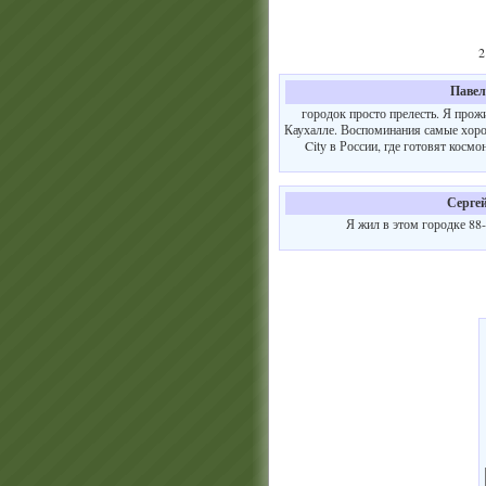
2
Павел
городок просто прелесть. Я прож
Каухалле. Воспоминания самые хорош
Citу в России, где готовят кос
Серге
Я жил в этом городке 88