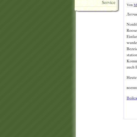
Service
Von
Ma
Летчи
Nordö
Roosev
Einfa
wurde 
Bezeic
statio
Komman
auch E
Heute 
военн
Войск