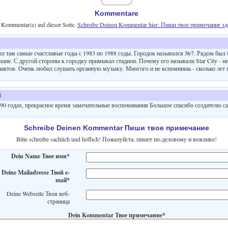
Kommentare
 Kommentar(e) auf dieser Seite.
Schreibe Deinen Kommentar hier: Пиши твое примечание зд
ил там самые счастливые годы с 1983 по 1988 годы. Городок назывался №7. Рядом был 
ие. С другой стороны к городку примыкал стадион. Почему его называли Star Citу - не
монавтов. Очень любил слушать органную музыку. Многого и не вспомнишь - сколько лет 
й
-90 годах, прекрасное время замечательные воспоминания Большое спасибо создателю с
Schreibe Deinen Kommentar Пиши твое примечание
Bitte schreibe sachlich und höflich! Пожалуйста, пишет по-деловому и вежливо!
Dein Name Твое имя*
Deine Mailadresse Твой e-
mail*
Deine Webseite Твоя веб-
страница
Dein Kommentar Твое примечание*