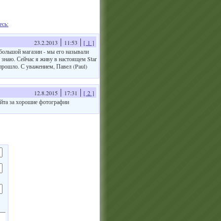
есь:
23.2.2013
11:53
[ 1 ]
большой магазин - мы его называли
 знаю. Сейчас я живу в настоящем Star
прошло. С уважением, Павел (Paul)
12.8.2015
17:31
[ 2 ]
айта за хорошие фотографии