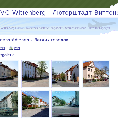
VG Wittenberg - Лютерштадт Виттен
Wittenberg Home
>
Kasernen военный городок
> Sternenstädtchen - Летчик городок
rnenstädtchen - Летчик городок
mail
Print
ergalerie