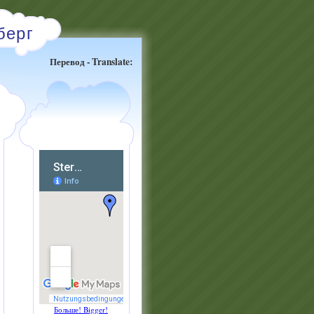
берг
Перевод - Translate:
Больше! Bigger!