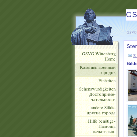
GS
GSVG 
Ste
GSVG Wittenberg
E-
Home
Bild
Kasernen военный
городок
Einheiten
Sehenswürdigkeiten
Достоприме-
чательности
andere Städte
другие города
Hilfe benötigt -
Помощь
желательно