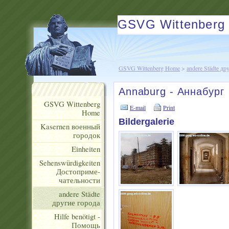
GSVG Wittenberg
GSVG Wittenberg Home
>
andere Städte др
Annaburg - Аннабург
GSVG Wittenberg
E-mail
Print
Home
Bildergalerie
Kasernen военный
городок
Einheiten
Sehenswürdigkeiten
Достоприме-
чательности
andere Städte
другие города
Hilfe benötigt -
Помощь