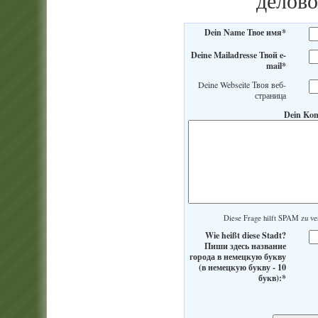
делово
Dein Name Твое имя*
Deine Mailadresse Твой e-
mail*
Deine Webseite Твоя веб-
страница
Dein Ko
Diese Frage hilft SPAM zu 
Wie heißt diese Stadt?
Пиши здесь название
города в немецкую букву
(в немецкую букву - 10
букв):*