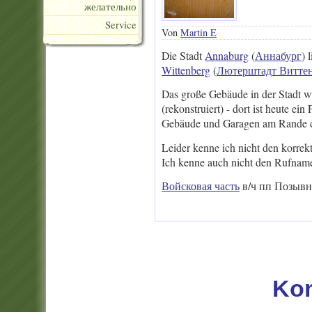
желательно
Service
Von
Martin E
Die Stadt
Annaburg
(
Аннабург
) 
Wittenberg
(
Лютерштадт Витте
Das große Gebäude in der Stadt w
(rekonstruiert) - dort ist heute ei
Gebäude und Garagen am Rande de
Leider kenne ich nicht den korrek
Ich kenne auch nicht den Rufnam
Войсковая часть
в/ч пп Позывн
Ko