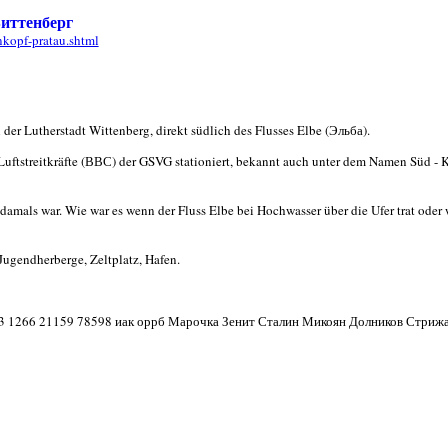
иттенберг
nkopf-pratau.shtml
der Lutherstadt Wittenberg, direkt südlich des Flusses Elbe (Эльба).
 Luftstreitkräfte (ВВС) der GSVG stationiert, bekannt auch unter dem Namen Süd -
damals war. Wie war es wenn der Fluss Elbe bei Hochwasser über die Ufer trat oder w
 Jugendherberge, Zeltplatz, Hafen.
 73 1266 21159 78598 иак оррб Марочка Зенит Сталин Микоян Долников Стриж