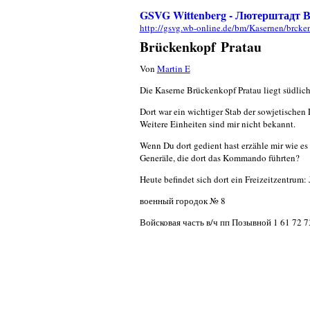
GSVG Wittenberg - Лютерштадт В
http://gsvg.wb-online.de/bm/Kasernen/brcke
Brückenkopf Pratau
Von
Martin E
Die Kaserne Brückenkopf Pratau liegt südlich 
Dort war ein wichtiger Stab der sowjetischen
Weitere Einheiten sind mir nicht bekannt.
Wenn Du dort gedient hast erzähle mir wie es 
Generäle, die dort das Kommando führten?
Heute befindet sich dort ein Freizeitzentrum:
военный городок № 8
Войсковая часть в/ч пп Позывной 1 61 72