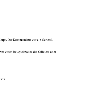
 Korps. Der Kommandeur war ein General.
er waren beispielsweise die Offiziere oder
аков