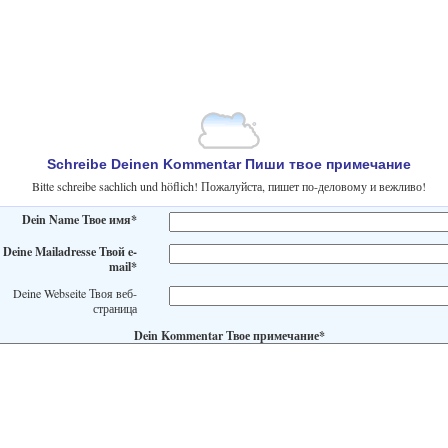
Schreibe Deinen Kommentar Пиши твое примечание
Bitte schreibe sachlich und höflich! Пожалуйста, пишет по-деловому и вежливо!
Dein Name Твое имя*
Deine Mailadresse Твой e-
mail*
Deine Webseite Твоя веб-
страница
Dein Kommentar Твое примечание*