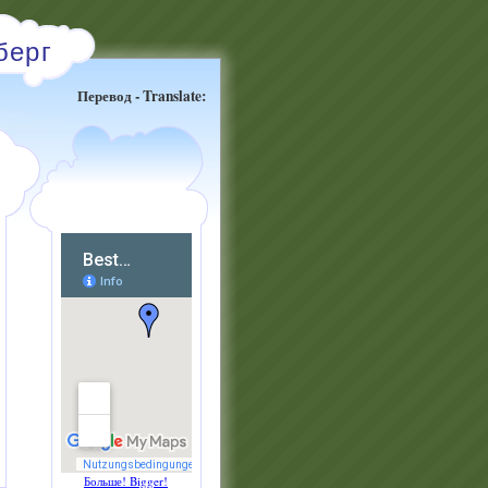
берг
Перевод - Translate:
Больше! Bigger!