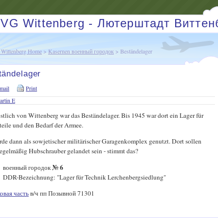
VG Wittenberg - Лютерштадт Виттен
Wittenberg Home
>
Kasernen военный городок
> Beständelager
tändelager
mail
Print
rtin E
tlich von Wittenberg war das Beständelager. Bis 1945 war dort ein Lager für
teile und den Bedarf der Armee.
de dann als sowjetischer militärischer Garagenkomplex genutzt. Dort sollen
regelmäßig Hubschrauber gelandet sein - stimmt das?
№ 6
военный городок
DDR-Bezeichnung: "Lager für Technik Lerchenbergsiedlung"
овая часть
в/ч пп Позывной 71301