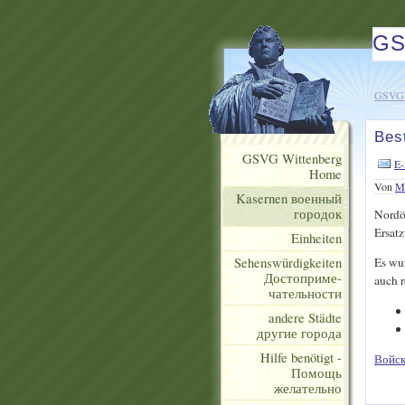
GS
GSVG 
Bes
GSVG Wittenberg
E-
Home
Von
Ma
Kasernen военный
городок
Nordös
Ersatz
Einheiten
Sehenswürdigkeiten
Es wur
Достоприме-
auch 
чательности
andere Städte
другие города
Hilfe benötigt -
Войск
Помощь
желательно