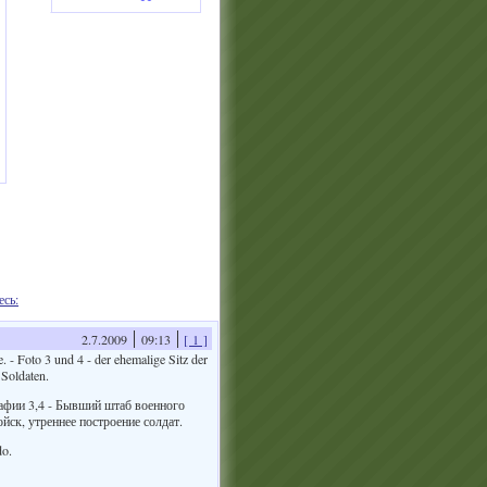
есь:
2.7.2009
09:13
[ 1 ]
 - Foto 3 und 4 - der ehemalige Sitz der
 Soldaten.
афии 3,4 - Бывший штаб военного
йск, утреннее построение солдат.
do.