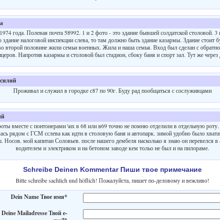
а
1974 года. Полевая почта 58992. 1 и 2 фото - это здание бывшей солдатской столовой. 3 
то здание налоговой инспекции слева, то там должно быть здание казармы. Здание стоит
 во второй половине жили семьи военных. Жила и наша семья. Вход был сделан с обратн
церов. Напротив казармы и столовой был стадион, сбоку баня и спорт зал. Тут же через 
силий
Проживал и служил в городке с87 по 90г. Буду рад пообщаться с сослуживцами
ий
роты вместе с понтонерами \их в 68 или в69 точно не помню отделили в отдельную роту
ась рядом с ГСМ сслева как идти в столовую баня и автопарк. зимой удобно было хвата
ш. Носов. мой капитан Соловьев. после нашего дембеля насколько я знаю он перевелся в
водителем и электриком и на бетоном заводе кем тольо не был и на пилораме.
Schreibe Deinen Kommentar Пиши твое примечание
Bitte schreibe sachlich und höflich! Пожалуйста, пишет по-деловому и вежливо!
Dein Name Твое имя*
Deine Mailadresse Твой e-
mail*