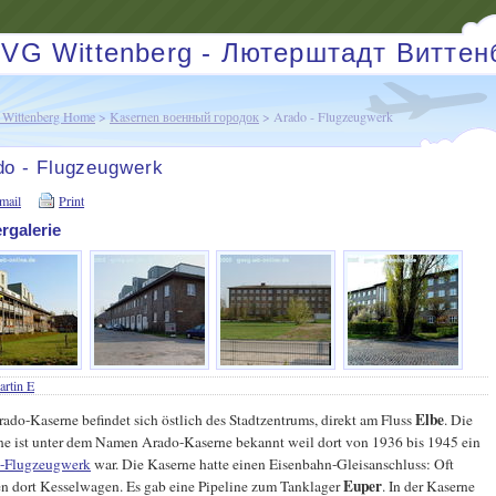
VG Wittenberg - Лютерштадт Виттен
Wittenberg Home
>
Kasernen военный городок
> Arado - Flugzeugwerk
do - Flugzeugwerk
mail
Print
ergalerie
rtin E
Elbe
ado-Kaserne befindet sich östlich des Stadtzentrums, direkt am Fluss
. Die
ne ist unter dem Namen Arado-Kaserne bekannt weil dort von 1936 bis 1945 ein
-Flugzeugwerk
war. Die Kaserne hatte einen Eisenbahn-Gleisanschluss: Oft
Euper
en dort Kesselwagen. Es gab eine Pipeline zum Tanklager
. In der Kaserne