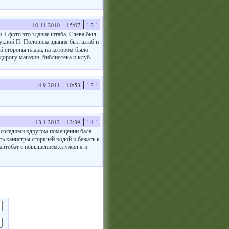
10.11.2010
15:07
[ 2 ]
и 4 фото это здание штаба. Слева был
 буквой П. Половина здания был штаб и
ой стороны плаца, на котором было
дорогу магазин, библиотека и клуб.
4.9.2011
10:53
[ 3 ]
13.1.2012
12:39
[ 4 ]
. соседями вдругом помещении бала
ть канистры сгорячей водой и бежать к
 автобат с повышением.служил я и