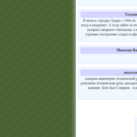
Татьян
Я жила в городке Арадо с 1966 по 
вход в медпункт. А если зайти за э
казарма саперного батальона, а
утреннее построение солдат и офи
Манохин Ва
анатол
казарма инженерно-технической 
ремонтно-техническая рота .находил
машине. батя был Спирков . н.