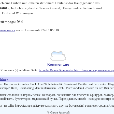
ch eine Einheit mit Raketen stationiert. Heute ist das Hauptgebäude das
zamt
. (Die Behörde, die die Steuern kassiert). Einige andere Gebäude sind
rt. Dort sind Wohnungen.
№
ый городок
5
овая часть
в/ч пп Позывной 57485 05318
Kommentare
 Kommentar(e) auf dieser Seite.
Schreibe Deinen Kommentar hier: Пиши твое примечание зд
leksey
aten Esszimmer im ersten Stock. Und Wohnheime für Beamte mit Familien auf der zweiten Etage.
itärlager. Büro, Buchhaltung, den militärischen Befehl. Platz vor dem Gebäude für den Bau der
тская столовая на первом этаже, на втором- общежитие для холостых офицеров. Фотогр
ой части, бухгалтерия, медицинский пункт. Перед зданием штаба - плац для осмотра во
ps: на сайте http://alexrage.gallery.ru есть много других фотографий военного городка Ara
Чубаков Алексей