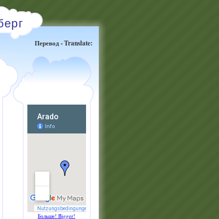
берг
Перевод - Translate:
Больше! Bigger!