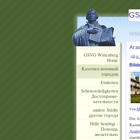
GS
GSVG 
Ara
GSVG Wittenberg
E-
Home
Bild
Kasernen военный
городок
Einheiten
Sehenswürdigkeiten
Достоприме-
чательности
Von
Ma
andere Städte
другие города
Die Ar
Hilfe benötigt -
Kaser
Помощь
Arado
желательно
stand