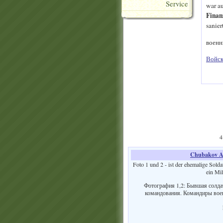
Service
war au
Finan
sanie
военн
Войск
4
Chubakov A
Foto 1 und 2 - ist der ehemalige Sold
ein Mil
Фотография 1,2: Бывшая солда
командования. Командиры военн