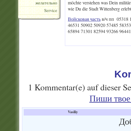
möchte verstehen was Dein militär
желательно
wie Du die Stadt Wittenberg erlebt
Service
Войсковая часть
в/ч пп 05318 
46531 50902 50920 57485 58353
65894 71301 82594 93266 9644
Ko
1 Kommentar(e) auf dieser Se
Пиши твое 
Vasiliy
До