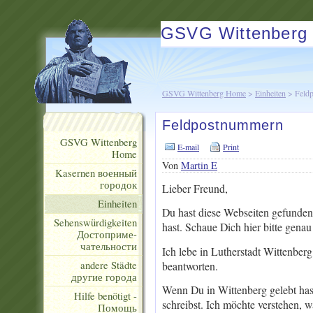
GSVG Wittenberg
GSVG Wittenberg Home
>
Einheiten
> Feld
Feldpostnummern
GSVG Wittenberg
E-mail
Print
Home
Von
Martin E
Kasernen военный
городок
Lieber Freund,
Einheiten
Du hast diese Webseiten gefunden
Sehenswürdigkeiten
hast. Schaue Dich hier bitte genau
Достоприме-
чательности
Ich lebe in Lutherstadt Wittenberg
andere Städte
beantworten.
другие города
Wenn Du in Wittenberg gelebt hast
Hilfe benötigt -
schreibst. Ich möchte verstehen, 
Помощь