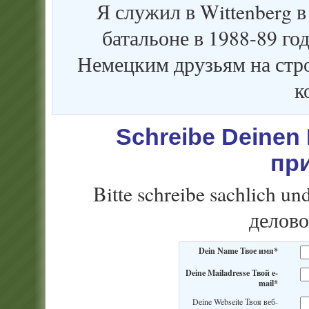
Я служил в Wittenberg в
батальоне в 1988-89 го
Немецким друзьям на стро
к
Schreibe Deine
пр
Bitte schreibe sachlich u
делово
Dein Name Твое имя*
Deine Mailadresse Твой e-
mail*
Deine Webseite Твоя веб-