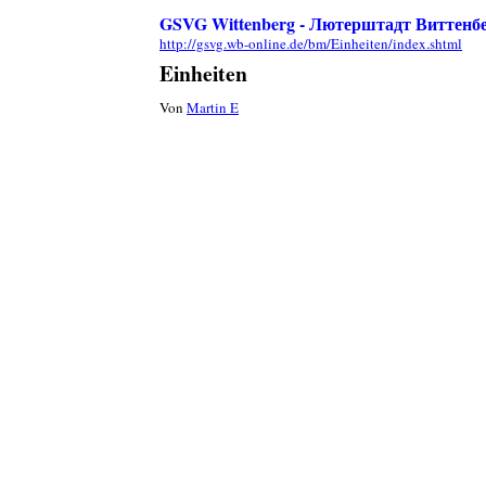
GSVG Wittenberg - Лютерштадт Виттенб
http://gsvg.wb-online.de/bm/Einheiten/index.shtml
Einheiten
Von
Martin E